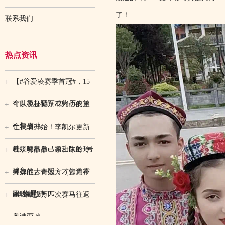
了！
联系我们
热点资讯
【#谷爱凌赛季首冠#，15
个世界杯冠军成为历史第
可以说是特别有野心的三
一】当地
个星座
让我们开始！李凯尔更新
社媒晒出自己勇士队的1号
看了郭晶晶一家和朱玲玲
球衣
夫妇的大合照，才知道霍
抑郁症古奇效方（古为今
家“格局”有
用收藏版）
6年来超3万匹次赛马往返
粤港两地