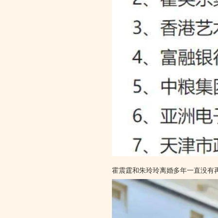
霍震霆和朱玲玲离婚多年一直没有