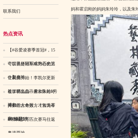
妈和霍启刚的妈妈朱玲玲，以及朱
联系我们
热点资讯
【#谷爱凌赛季首冠#，15
个世界杯冠军成为历史第
可以说是特别有野心的三
一】当地
个星座
让我们开始！李凯尔更新
社媒晒出自己勇士队的1号
看了郭晶晶一家和朱玲玲
球衣
夫妇的大合照，才知道霍
抑郁症古奇效方（古为今
家“格局”有
用收藏版）
6年来超3万匹次赛马往返
粤港两地