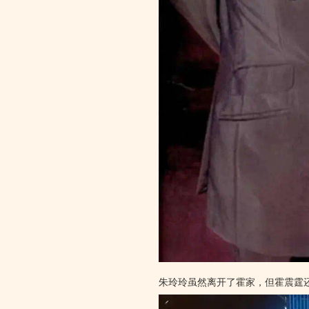
朱玲玲虽然离开了霍家，但霍震霆