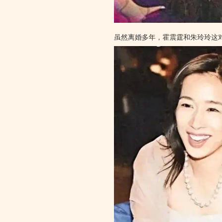
虽然离婚多年，霍震霆和朱玲玲这