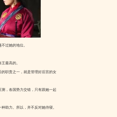
越不过她的地位。
秦王最高的。
后的职责之一，就是管理好后宫的女
。
叵测，各国势力交错，只有跟她一起
一种助力。所以，并不反对她侍寝。