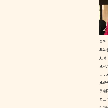
首先
芈姝
此时
她嫁
人，
她即
从秦
而三
即便