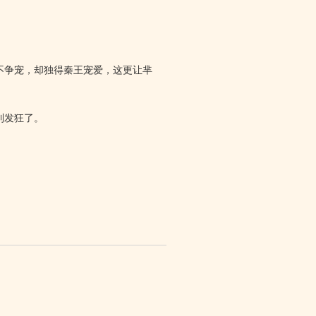
。
不争宠，却独得秦王宠爱，这更让芈
到发狂了。