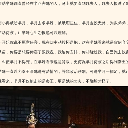
帮助芈姝调查曾经在半路害她的人，马上就要查到魏夫人，魏夫人恨透了
用小冉威胁芈月，芈月去求芈姝，被玳瑁拦住，芈月走投无路，为救弟弟
主动侍寝，让芈姝心生怨恨也可以理解。
一开始你说不愿意侍寝，现在却主动投怀送抱，这在芈姝看来就是背信弃
承诺，你要是想要侍寝了跟我说，我给你安排，你却绕过我，自己跑去找
，即便芈月不得宠，在芈姝看来也是背叛，更何况芈月侍寝之后得到秦王
芈姝一直以为秦王跟她是有爱情的，并非政治联姻。可是芈月一插足，就
姝看来，芈月不仅抢走的是秦王，更是她的丈夫，不翻脸才怪了。