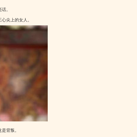
亮话。
王心尖上的女人。
这是背叛。