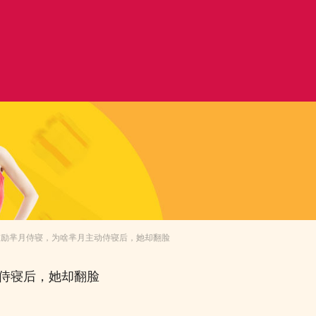
鼓励芈月侍寝，为啥芈月主动侍寝后，她却翻脸
侍寝后，她却翻脸