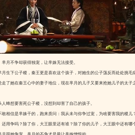
，芈月不争却获得独宠，让芈姝无法接受。
芈月生下公子稷，秦王更是喜欢这个孩子，对她生的公子荡反而处处挑毛
抢走了她在秦王心中的妻子地位，现在芈月的儿子又要来抢她儿子的太子
。
杀人蜂想要害死公子稷，没想到却害了自己的孩子。
不敢相信是芈姝干的，跑来质问：我从未与你争过宠，为啥要害我的稷儿
：还用争吗？除了你，大王眼里还有谁？除了你的儿子，大王眼中还有哪
芈月跟她争宠，芈月的不争才是最让芈姝憎恨的。