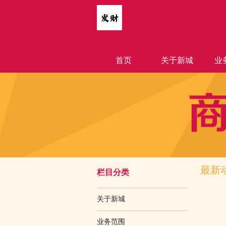
首页
关于新城
业
最新
栏目分类
关于新城
业务范围