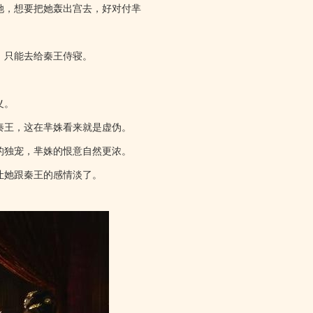
她，想要把她轰出宫去，好对付芈
，只能去给秦王侍寝。
义。
秦王，这在芈姝看来就是虚伪。
的独宠，芈姝的恨意自然更浓。
让她跟秦王的感情淡了。