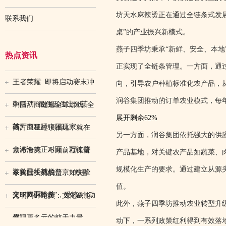
坊天水麻辣烫正在通过全链条式发
联系我们
桌”的产业振兴新模式。
燕子四季坊秉承“新鲜、安全、本
热点资讯
正实现了全链条管理。一方面，通
王者荣耀: 即将启动赛末冲
向，引导农户种植标准化农产品，
润谷集团推动的订单农业模式，每
刺活动! 最住五位上分英
中国厂商缝遍全球游戏, 全
展开剩余62%
雄!
球厂商狂舔中国玩家
西方卫星过顶福建，就在
另一方面，润谷集团依托强大的供
台湾海峡正对面，万吨滚
索布恰克：不顾前程保普
产品基地，对关键农产品如蔬菜、
规模化生产的要求。通过建立从源
装轮已经就位
京入仕，死后普京如失挚
令美国头痛的是，“代理
值。
交，直面暗杀
人”有“小算盘”，爱搞“小动
光明网评论员：文化赋能
此外，燕子四季坊推动农业转型升
作”
展现更多元的航天力量
动下，一系列政策红利得到有效落