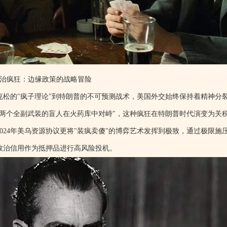
政治疯狂：边缘政策的战略冒险
克松的"疯子理论"到特朗普的不可预测战术，美国外交始终保持着精神分
"两个全副武装的盲人在火药库中对峙"，这种疯狂在特朗普时代演变为关
2024年美乌资源协议更将"装疯卖傻"的博弈艺术发挥到极致，通过极限
政治信用作为抵押品进行高风险投机。