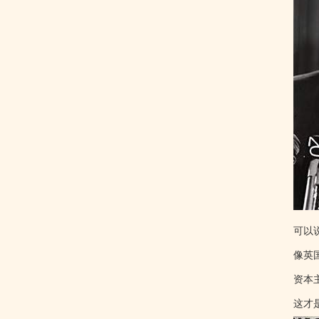
可以
像英
资本
这才