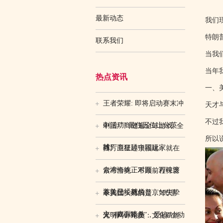
最新动态
我们
特朗
联系我们
当我
当年
热点资讯
一、
王者荣耀: 即将启动赛末冲
天才
不过
刺活动! 最住五位上分英
中国厂商缝遍全球游戏, 全
所以
雄!
球厂商狂舔中国玩家
西方卫星过顶福建，就在
台湾海峡正对面，万吨滚
索布恰克：不顾前程保普
装轮已经就位
京入仕，死后普京如失挚
令美国头痛的是，“代理
交，直面暗杀
人”有“小算盘”，爱搞“小动
光明网评论员：文化赋能