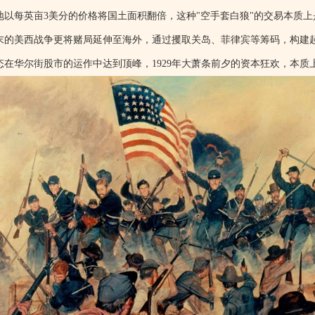
地以每英亩3美分的价格将国土面积翻倍，这种"空手套白狼"的交易本质上
末的美西战争更将赌局延伸至海外，通过攫取关岛、菲律宾等筹码，构建起
态在华尔街股市的运作中达到顶峰，1929年大萧条前夕的资本狂欢，本