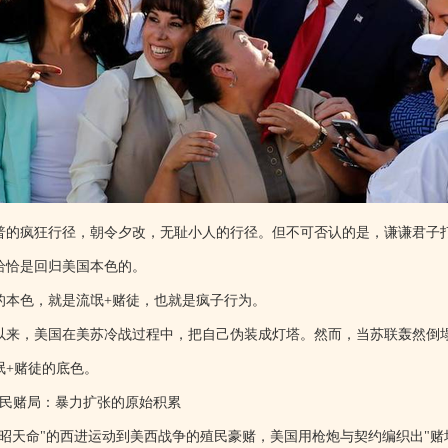
普的疯狂行径，朝令夕改，无耻小人的行径。但不可否认的是，谦谦君子
恰恰是回归美国本色的。
的本色，就是流氓+赌徒，也就是疯子行为。
以来，美国在美苏冷战过程中，把自己伪装成灯塔。然而，当苏联轰然倒
氓+赌徒的底色。
殖民赌局：暴力扩张的原始积累
昭昭天命"的西进运动到美西战争的殖民豪赌，美国用枪炮与契约编织出"赌场