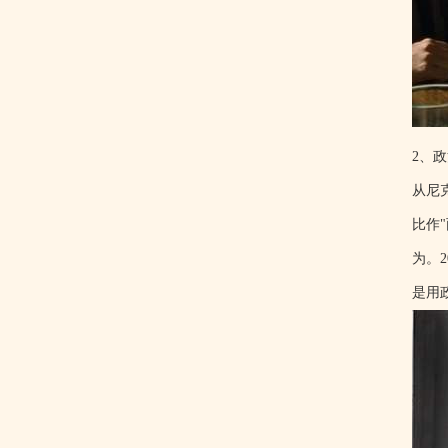
2、
从尼
比作
为。
是用