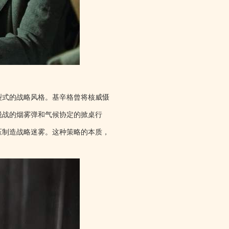
裂式的战略风格。基辛格曾将核威慑
税战的烟雾弹和气候协定的掀桌行
施压制造战略迷雾。这种策略的本质，