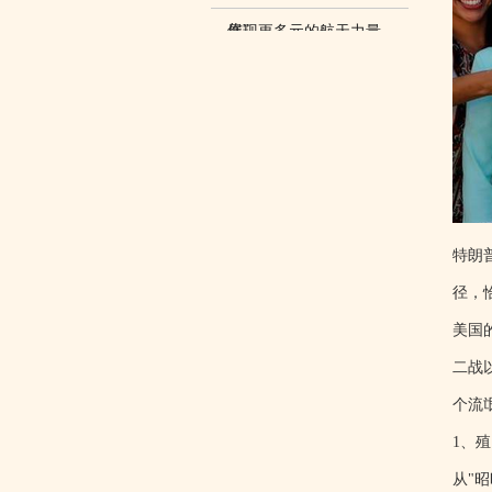
作”
展现更多元的航天力量
特朗
径，
美国
二战
个流
1、
从"