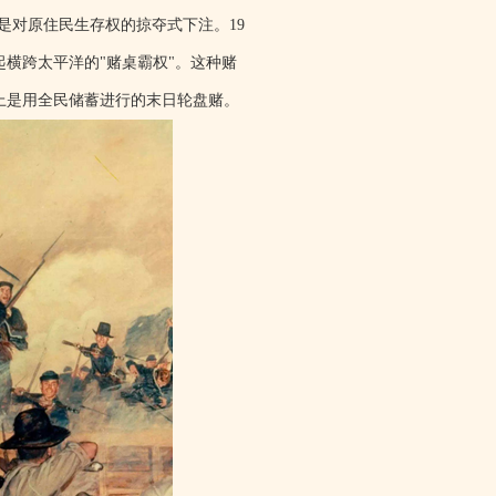
是对原住民生存权的掠夺式下注。19
横跨太平洋的"赌桌霸权"。这种赌
质上是用全民储蓄进行的末日轮盘赌。