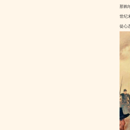
那购
世纪
徒心